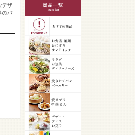
なデザ
料のバ