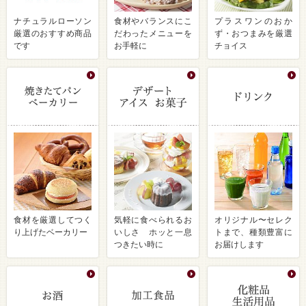
ナチュラルローソン
食材やバランスにこ
プラスワンのおか
厳選のおすすめ商品
だわったメニューを
ず・おつまみを厳選
です
お手軽に
チョイス
食材を厳選してつく
気軽に食べられるお
オリジナル〜セレク
り上げたベーカリー
いしさ ホッと一息
トまで、種類豊富に
つきたい時に
お届けします