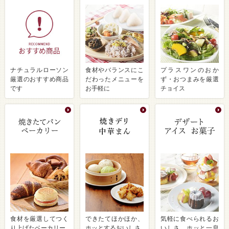
ナチュラルローソン
食材やバランスにこ
プラスワンのおか
厳選のおすすめ商品
だわったメニューを
ず・おつまみを厳選
です
お手軽に
チョイス
食材を厳選してつく
できたてほかほか、
気軽に食べられるお
り上げたベーカリー
ホッとするおいしさ
いしさ ホッと一息