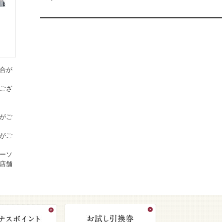
合が
ござ
がご
がご
ーソ
店舗