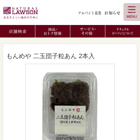
もんめや 二玉団子粒あん 2本入