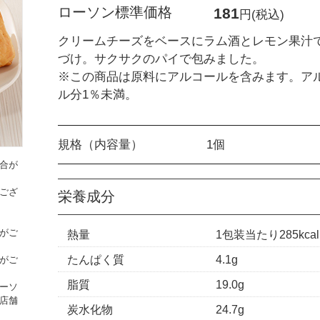
ローソン標準価格
181
円(税込)
クリームチーズをベースにラム酒とレモン果汁
づけ。サクサクのパイで包みました。
※この商品は原料にアルコールを含みます。ア
ル分1％未満。
規格（内容量）
1個
合が
ござ
栄養成分
がご
熱量
1包装当たり285kcal
たんぱく質
4.1g
がご
脂質
19.0g
ーソ
店舗
炭水化物
24.7g