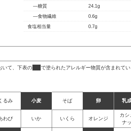
糖質
24.1g
食物繊維
0.6g
食塩相当量
0.7g
おいて、下表の
■
で塗られたアレルギー物質が含まれてい
くるみ
小麦
そば
卵
乳
カシ
あわび
いか
いくら
オレンジ
ナ