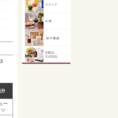
ま
成分
ュー
ッツ