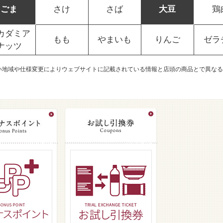
ごま
さけ
さば
大豆
鶏
カダミア
もも
やまいも
りんご
ゼラ
ナッツ
い地域や仕様変更によりウェブサイトに記載されている情報と店頭の商品とで異なる