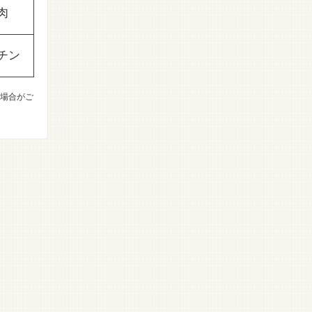
肉
チン
場合がご