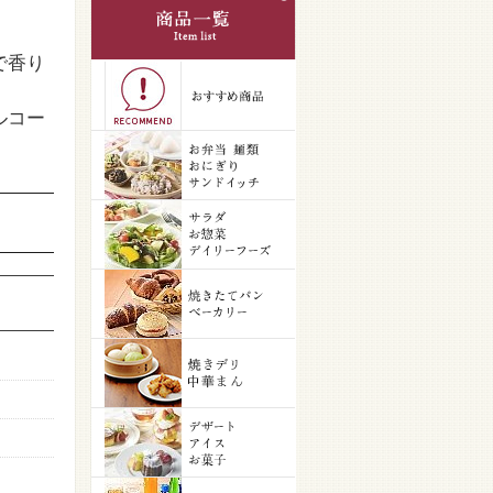
で香り
ルコー