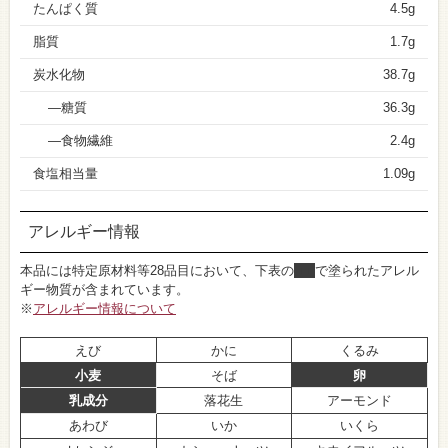
たんぱく質
4.5g
脂質
1.7g
炭水化物
38.7g
糖質
36.3g
食物繊維
2.4g
食塩相当量
1.09g
アレルギー情報
本品には特定原材料等28品目において、下表の
■
で塗られたアレル
ギー物質が含まれています。
※
アレルギー情報について
えび
かに
くるみ
小麦
そば
卵
乳成分
落花生
アーモンド
あわび
いか
いくら