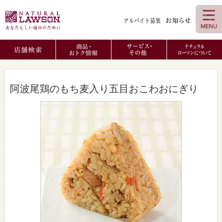
阿波尾鶏のもち麦入り五目おこわおにぎり