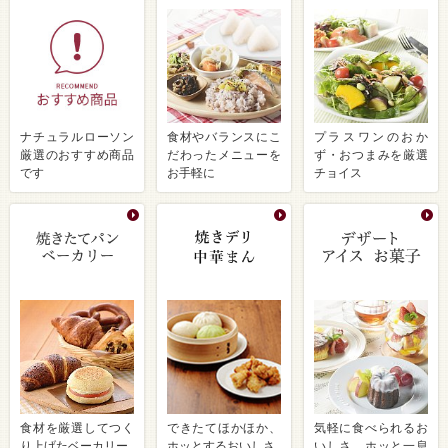
ナチュラルローソン
食材やバランスにこ
プラスワンのおか
厳選のおすすめ商品
だわったメニューを
ず・おつまみを厳選
です
お手軽に
チョイス
食材を厳選してつく
できたてほかほか、
気軽に食べられるお
り上げたベーカリー
ホッとするおいしさ
いしさ ホッと一息