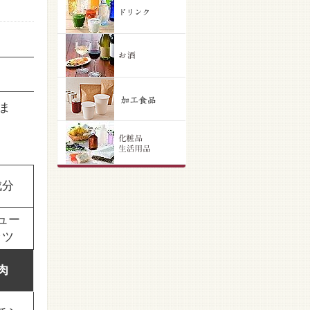
ま
成分
ュー
ッツ
肉