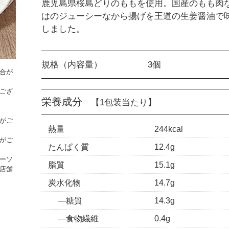
鹿児島県桜島どりのももを使用。国産のもも肉
はのジューシーなから揚げを王道の生姜醤油で
しました。
規格（内容量）
3個
合が
ござ
栄養成分
【1包装当たり】
がご
熱量
244kcal
がご
たんぱく質
12.4g
ーソ
脂質
15.1g
店舗
炭水化物
14.7g
糖質
14.3g
食物繊維
0.4g