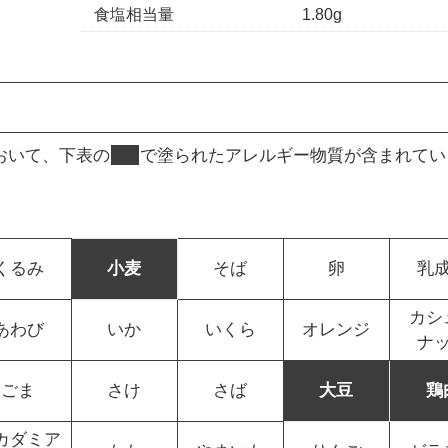
食塩相当量
1.80g
おいて、下表の
■
で塗られたアレルギー物質が含まれてい
くるみ
小麦
そば
卵
乳
カシ
あわび
いか
いくら
オレンジ
ナ
ごま
さけ
さば
大豆
鶏
カダミア