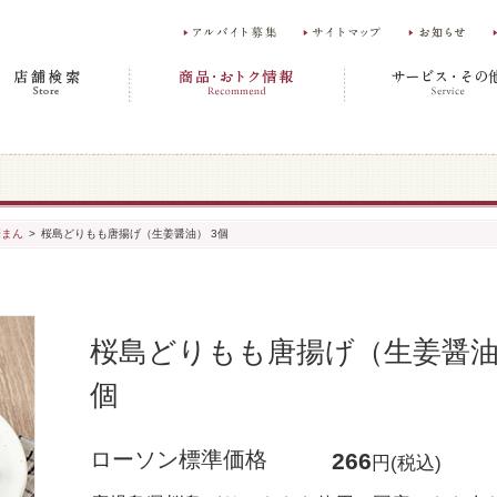
華まん
>
桜島どりもも唐揚げ（生姜醤油） 3個
桜島どりもも唐揚げ（生姜醤油）
個
ローソン標準価格
266
円(税込)