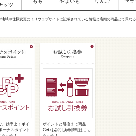
もも
やまいも
りんご
ゼラ
ナッツ
い地域や仕様変更によりウェブサイトに記載されている情報と店頭の商品とで異なる
で、効率よくポイ
ポイントと引換えで商品
♪ボーナスポイント
Get♪お試引換券情報はこち
ちらから！
らから！