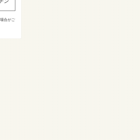
チン
場合がご