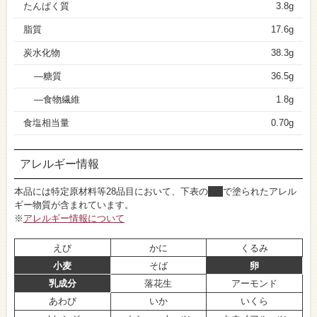
たんぱく質
3.8g
脂質
17.6g
炭水化物
38.3g
糖質
36.5g
食物繊維
1.8g
食塩相当量
0.70g
アレルギー情報
本品には特定原材料等28品目において、下表の
■
で塗られたアレル
ギー物質が含まれています。
※
アレルギー情報について
えび
かに
くるみ
小麦
そば
卵
乳成分
落花生
アーモンド
あわび
いか
いくら