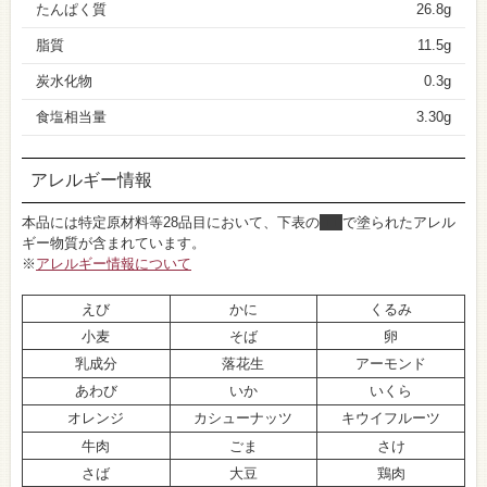
たんぱく質
26.8g
脂質
11.5g
炭水化物
0.3g
食塩相当量
3.30g
アレルギー情報
本品には特定原材料等28品目において、下表の
■
で塗られたアレル
ギー物質が含まれています。
※
アレルギー情報について
えび
かに
くるみ
小麦
そば
卵
乳成分
落花生
アーモンド
あわび
いか
いくら
オレンジ
カシューナッツ
キウイフルーツ
牛肉
ごま
さけ
さば
大豆
鶏肉