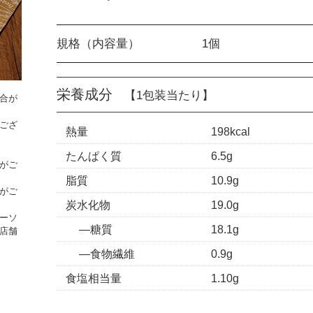
規格（内容量）
1個
栄養成分
【1包装当たり】
合が
ござ
熱量
198kcal
たんぱく質
6.5g
がご
脂質
10.9g
がご
炭水化物
19.0g
ーソ
糖質
18.1g
店舗
食物繊維
0.9g
食塩相当量
1.10g