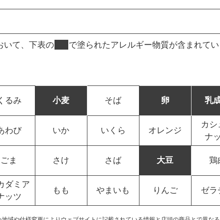
おいて、下表の
■
で塗られたアレルギー物質が含まれてい
くるみ
小麦
そば
卵
乳
カシ
あわび
いか
いくら
オレンジ
ナ
ごま
さけ
さば
大豆
鶏
カダミア
もも
やまいも
りんご
ゼラ
ナッツ
い地域や仕様変更によりウェブサイトに記載されている情報と店頭の商品とで異なる