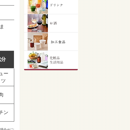
ま
成分
ュー
ッツ
肉
チン
場合がご