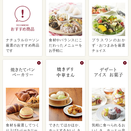
ナチュラルローソン
食材やバランスにこ
プラスワンのおか
厳選のおすすめ商品
だわったメニューを
ず・おつまみを厳選
です
お手軽に
チョイス
食材を厳選してつく
できたてほかほか、
気軽に食べられるお
り上げたベーカリー
ホッとするおいしさ
いしさ ホッと一息