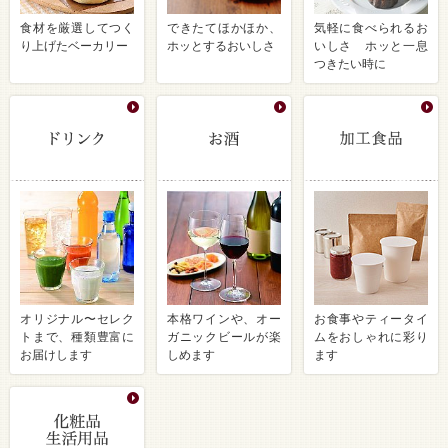
食材を厳選してつく
できたてほかほか、
気軽に食べられるお
り上げたベーカリー
ホッとするおいしさ
いしさ ホッと一息
つきたい時に
オリジナル〜セレク
本格ワインや、オー
お食事やティータイ
トまで、種類豊富に
ガニックビールが楽
ムをおしゃれに彩り
お届けします
しめます
ます