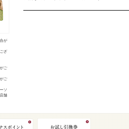
合が
ござ
がご
がご
ーソ
店舗