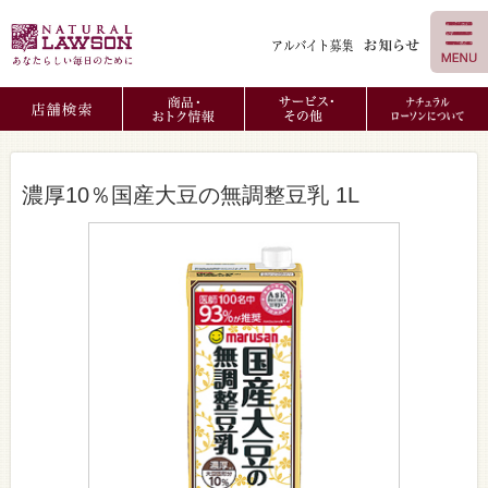
濃厚10％国産大豆の無調整豆乳 1L