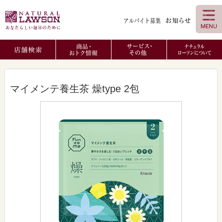
マイメンテ養生茶 燥type 2包