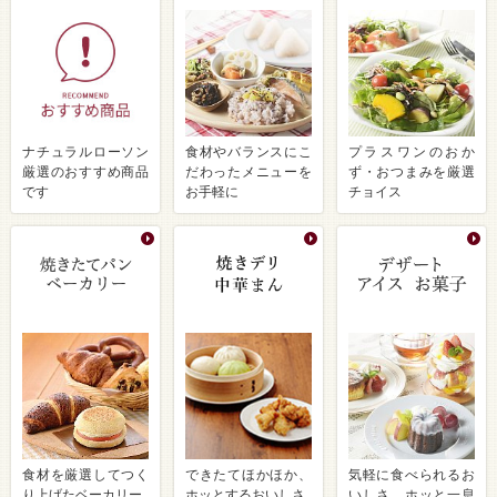
ナチュラルローソン
食材やバランスにこ
プラスワンのおか
厳選のおすすめ商品
だわったメニューを
ず・おつまみを厳選
です
お手軽に
チョイス
食材を厳選してつく
できたてほかほか、
気軽に食べられるお
り上げたベーカリー
ホッとするおいしさ
いしさ ホッと一息