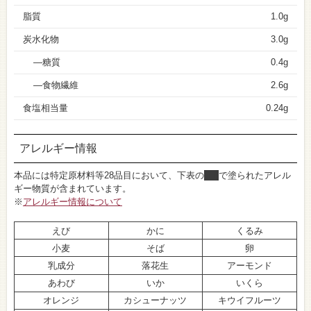
脂質
1.0g
炭水化物
3.0g
糖質
0.4g
食物繊維
2.6g
食塩相当量
0.24g
アレルギー情報
本品には特定原材料等28品目において、下表の
■
で塗られたアレル
ギー物質が含まれています。
※
アレルギー情報について
えび
かに
くるみ
小麦
そば
卵
乳成分
落花生
アーモンド
あわび
いか
いくら
オレンジ
カシューナッツ
キウイフルーツ