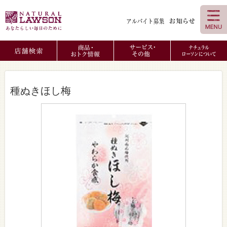
種ぬきほし梅