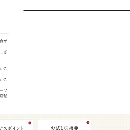
合が
ござ
がご
がご
ーソ
店舗