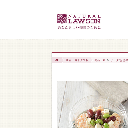
商品・おトク情報
商品一覧
>
サラダ/お惣