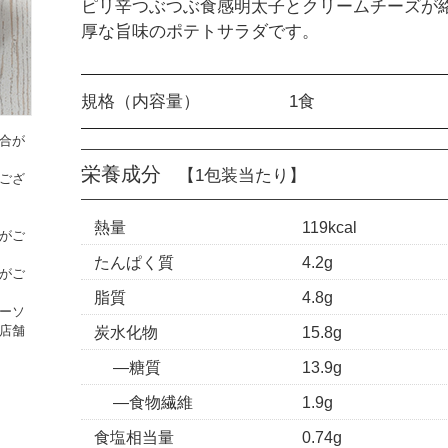
ピリ辛つぶつぶ食感明太子とクリームチーズが
厚な旨味のポテトサラダです。
規格（内容量）
1食
合が
栄養成分
【1包装当たり】
ござ
熱量
119kcal
がご
たんぱく質
4.2g
がご
脂質
4.8g
ーソ
炭水化物
15.8g
店舗
糖質
13.9g
食物繊維
1.9g
食塩相当量
0.74g