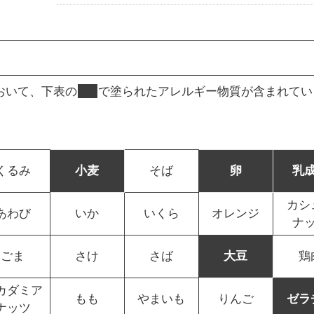
おいて、下表の
■
で塗られたアレルギー物質が含まれてい
くるみ
小麦
そば
卵
乳
カシ
あわび
いか
いくら
オレンジ
ナ
ごま
さけ
さば
大豆
鶏
カダミア
もも
やまいも
りんご
ゼラ
ナッツ