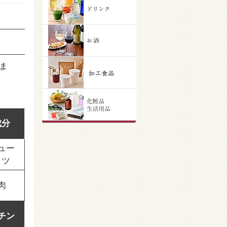
ま
成分
ュー
ッツ
肉
チン