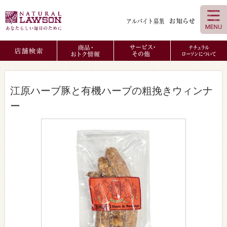
江原ハーブ豚と有機ハーブの粗挽きウィンナ
ー