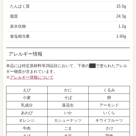
たんぱく質
15.5g
脂質
24.3g
炭水化物
1.2g
食塩相当量
1.60g
アレルギー情報
本品には特定原材料等28品目において、下表の
■
で塗られたアレル
ギー物質が含まれています。
※
アレルギー情報について
えび
かに
くるみ
小麦
そば
卵
乳成分
落花生
アーモンド
あわび
いか
いくら
オレンジ
カシューナッツ
キウイフルーツ
牛肉
ごま
さけ
さば
大豆
鶏肉