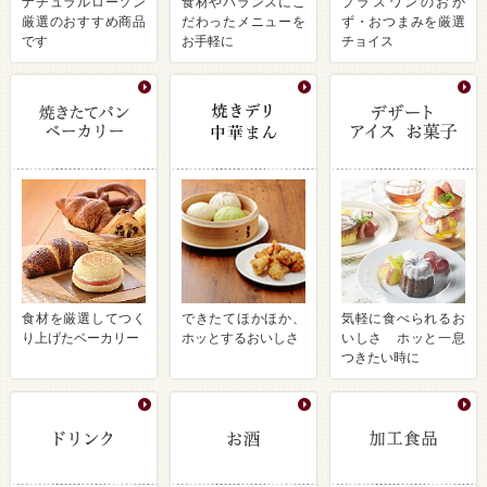
ナチュラルローソン
食材やバランスにこ
プラスワンのおか
厳選のおすすめ商品
だわったメニューを
ず・おつまみを厳選
です
お手軽に
チョイス
食材を厳選してつく
できたてほかほか、
気軽に食べられるお
り上げたベーカリー
ホッとするおいしさ
いしさ ホッと一息
つきたい時に