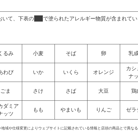
おいて、下表の
■
で塗られたアレルギー物質が含まれてい
くるみ
小麦
そば
卵
乳
カシ
あわび
いか
いくら
オレンジ
ナ
ごま
さけ
さば
大豆
鶏
カダミア
もも
やまいも
りんご
ゼラ
ナッツ
い地域や仕様変更によりウェブサイトに記載されている情報と店頭の商品とで異なる