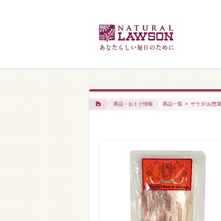
商品・おトク情報
商品一覧
>
サラダ/お惣