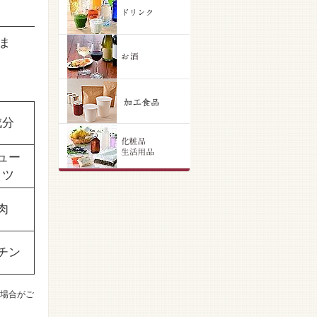
ま
成分
ュー
ッツ
肉
チン
場合がご