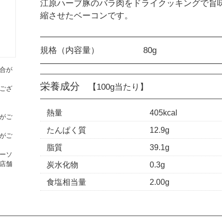
江原ハーブ豚のバラ肉をドライクッキングで旨
縮させたベーコンです。
規格（内容量）
80g
合が
栄養成分
【100g当たり】
ござ
熱量
405kcal
がご
たんぱく質
12.9g
がご
脂質
39.1g
ーソ
炭水化物
0.3g
店舗
食塩相当量
2.00g