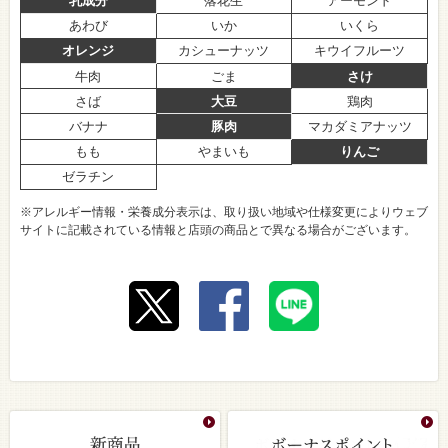
乳成分
落花生
アーモンド
あわび
いか
いくら
オレンジ
カシューナッツ
キウイフルーツ
牛肉
ごま
さけ
さば
大豆
鶏肉
バナナ
豚肉
マカダミアナッツ
もも
やまいも
りんご
ゼラチン
※アレルギー情報・栄養成分表示は、取り扱い地域や仕様変更によりウェブ
サイトに記載されている情報と店頭の商品とで異なる場合がございます。