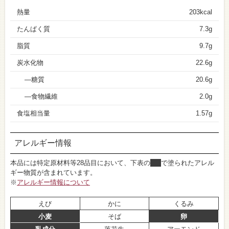
熱量
203kcal
たんぱく質
7.3g
脂質
9.7g
炭水化物
22.6g
糖質
20.6g
食物繊維
2.0g
食塩相当量
1.57g
アレルギー情報
本品には特定原材料等28品目において、下表の
■
で塗られたアレル
ギー物質が含まれています。
※
アレルギー情報について
えび
かに
くるみ
小麦
そば
卵