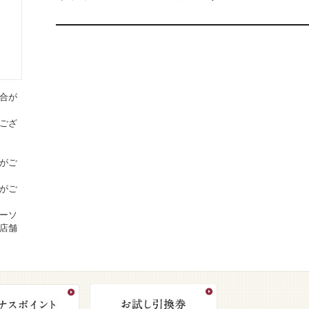
合が
ござ
がご
がご
ーソ
店舗