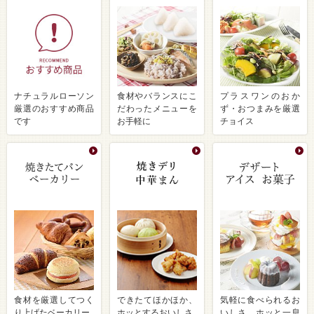
ナチュラルローソン
食材やバランスにこ
プラスワンのおか
厳選のおすすめ商品
だわったメニューを
ず・おつまみを厳選
です
お手軽に
チョイス
食材を厳選してつく
できたてほかほか、
気軽に食べられるお
り上げたベーカリー
ホッとするおいしさ
いしさ ホッと一息