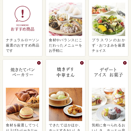
ナチュラルローソン
食材やバランスにこ
プラスワンのおか
厳選のおすすめ商品
だわったメニューを
ず・おつまみを厳選
です
お手軽に
チョイス
食材を厳選してつく
できたてほかほか、
気軽に食べられるお
り上げたベーカリー
ホッとするおいしさ
いしさ ホッと一息