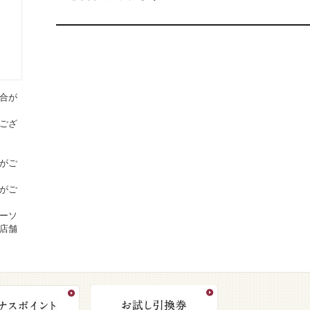
合が
ござ
がご
がご
ーソ
店舗