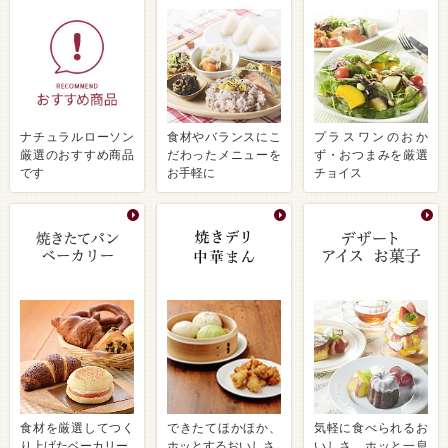
ナチュラルローソン
食材やバランスにこ
プラスワンのおか
厳選のおすすめ商品
だわったメニューを
ず・おつまみを厳選
です
お手軽に
チョイス
食材を厳選してつく
できたてほかほか、
気軽に食べられるお
り上げたベーカリー
ホッとするおいしさ
いしさ ホッと一息