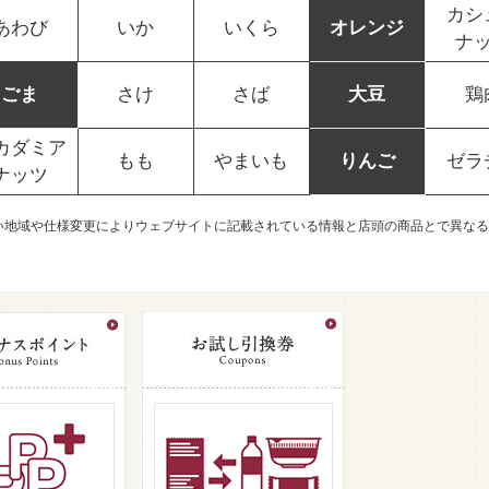
カシ
あわび
いか
いくら
オレンジ
ナ
ごま
さけ
さば
大豆
鶏
カダミア
もも
やまいも
りんご
ゼラ
ナッツ
い地域や仕様変更によりウェブサイトに記載されている情報と店頭の商品とで異なる