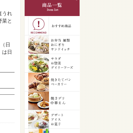
ほうれ
野菜と
。（日
」は日