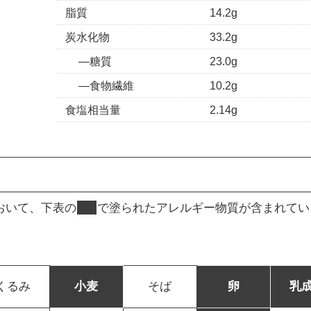
脂質
14.2g
炭水化物
33.2g
糖質
23.0g
食物繊維
10.2g
食塩相当量
2.14g
おいて、下表の
■
で塗られたアレルギー物質が含まれてい
くるみ
小麦
そば
卵
乳