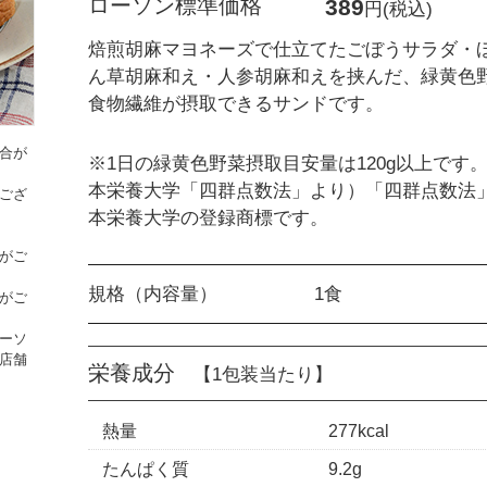
ローソン標準価格
389
円(税込)
焙煎胡麻マヨネーズで仕立てたごぼうサラダ・
ん草胡麻和え・人参胡麻和えを挟んだ、緑黄色
食物繊維が摂取できるサンドです。
合が
※1日の緑黄色野菜摂取目安量は120g以上です
本栄養大学「四群点数法」より）「四群点数法
ござ
本栄養大学の登録商標です。
がご
規格（内容量）
1食
がご
ーソ
店舗
栄養成分
【1包装当たり】
熱量
277kcal
たんぱく質
9.2g