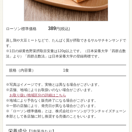
389
ローソン標準価格
円(税込)
蒸し鶏や大豆ミートなどで、たんぱく質が摂取できるサルサチキンサンドで
す。
※1日の緑黄色野菜摂取目安量は120g以上です。（日本栄養大学「四群点数
法」より）「四群点数法」は日本栄養大学の登録商標です。
規格（内容量）
1食
※写真はイメージです。実物とは異なる場合がございます。
※店舗、地域によりお取扱いのない場合がございます。
お取り扱い地域区分の詳細はこちら
※地域により予告なく販売終了になる場合がございます。
※一部の店舗により、発売日が異なる場合がございます。
※「ローソン標準価格」とは、株式会社ローソンがフランチャイズチェーン
本部として各店舗に対し推奨する売価のことをいいます。
栄養成分
【1包装当たり】