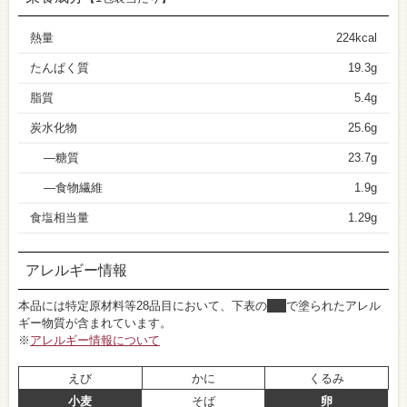
熱量
224kcal
たんぱく質
19.3g
脂質
5.4g
炭水化物
25.6g
糖質
23.7g
食物繊維
1.9g
食塩相当量
1.29g
アレルギー情報
本品には特定原材料等28品目において、下表の
■
で塗られたアレル
ギー物質が含まれています。
※
アレルギー情報について
えび
かに
くるみ
小麦
そば
卵