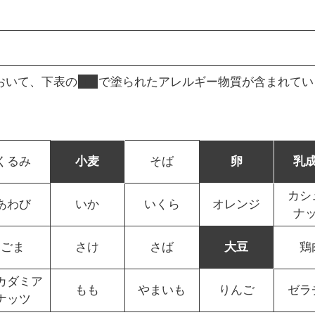
おいて、下表の
■
で塗られたアレルギー物質が含まれてい
くるみ
小麦
そば
卵
乳
カシ
あわび
いか
いくら
オレンジ
ナ
ごま
さけ
さば
大豆
鶏
カダミア
もも
やまいも
りんご
ゼラ
ナッツ