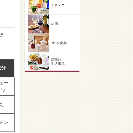
ま
成分
ュー
ッツ
肉
チン