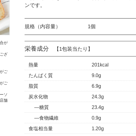
ンです。
規格（内容量）
1個
合が
栄養成分
【1包装当たり】
ござ
熱量
201kcal
がご
たんぱく質
9.0g
がご
脂質
6.9g
ーソ
炭水化物
24.3g
店舗
糖質
23.4g
食物繊維
0.9g
食塩相当量
1.20g