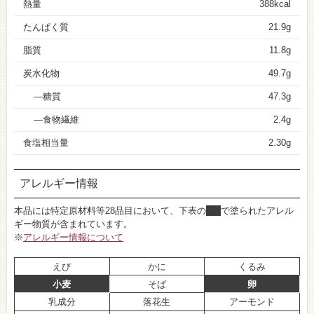
熱量
388kcal
たんぱく質
21.9g
脂質
11.8g
炭水化物
49.7g
糖質
47.3g
食物繊維
2.4g
食塩相当量
2.30g
アレルギー情報
本品には特定原材料等28品目において、下表の
■
で塗られたアレル
ギー物質が含まれています。
※
アレルギー情報について
えび
かに
くるみ
小麦
そば
卵
乳成分
落花生
アーモンド