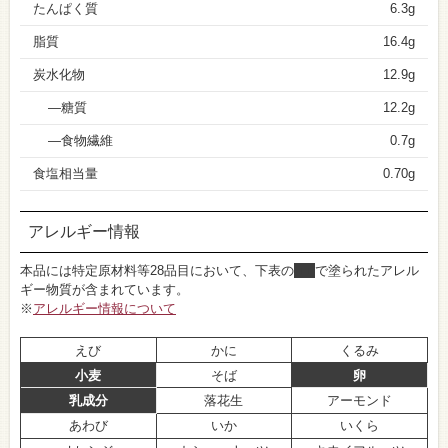
たんぱく質
6.3g
脂質
16.4g
炭水化物
12.9g
糖質
12.2g
食物繊維
0.7g
食塩相当量
0.70g
アレルギー情報
本品には特定原材料等28品目において、下表の
■
で塗られたアレル
ギー物質が含まれています。
※
アレルギー情報について
えび
かに
くるみ
小麦
そば
卵
乳成分
落花生
アーモンド
あわび
いか
いくら