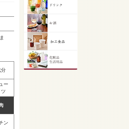
ま
成分
ュー
ッツ
肉
チン