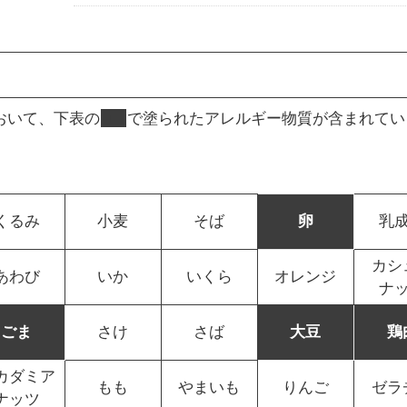
おいて、下表の
■
で塗られたアレルギー物質が含まれてい
くるみ
小麦
そば
卵
乳
カシ
あわび
いか
いくら
オレンジ
ナ
ごま
さけ
さば
大豆
鶏
カダミア
もも
やまいも
りんご
ゼラ
ナッツ