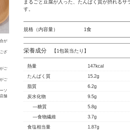
まるごと豆腐が入った、たんぱく質が摂れるサ
す。
規格（内容量）
1食
合が
栄養成分
【1包装当たり】
ござ
熱量
147kcal
がご
たんぱく質
15.2g
がご
脂質
6.2g
ーソ
炭水化物
9.5g
店舗
糖質
5.8g
食物繊維
3.7g
食塩相当量
1.87g