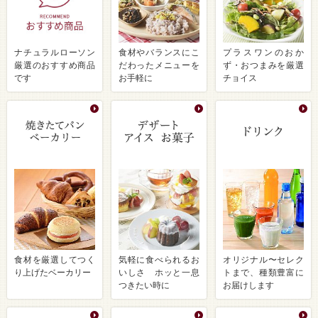
ナチュラルローソン
食材やバランスにこ
プラスワンのおか
厳選のおすすめ商品
だわったメニューを
ず・おつまみを厳選
です
お手軽に
チョイス
食材を厳選してつく
気軽に食べられるお
オリジナル〜セレク
り上げたベーカリー
いしさ ホッと一息
トまで、種類豊富に
つきたい時に
お届けします