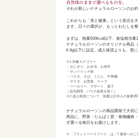
自然体のままで選べるものを。
それが新しいナチュラルローソンのお
これからも「美と健康」という原点を大
ます。日々の選択が、もっとわたしを
まずは、熱量500kcal以下、食塩相当量2
ナチュラルローソンのオリジナル商品（※
6.9g以下に設定。成人推奨よりも、更
※1 対象カテゴリー
おにぎり、お弁当、お寿司
サンドイッチ類
パスタ、そば、うどん、中華麺
サラダ、お惣菜、スープ
ベーカリー、デザート、菓子
（店内調理、パウチ総菜を除く）
※2 成人推奨について、熱量は日本人の食事摂取
ナチュラルローソンの商品開発で大切
商品に、野菜・たんぱく質・食物繊維
ず選べる毎日をお届けします。
※「プラントベースフード」は「7 素材への