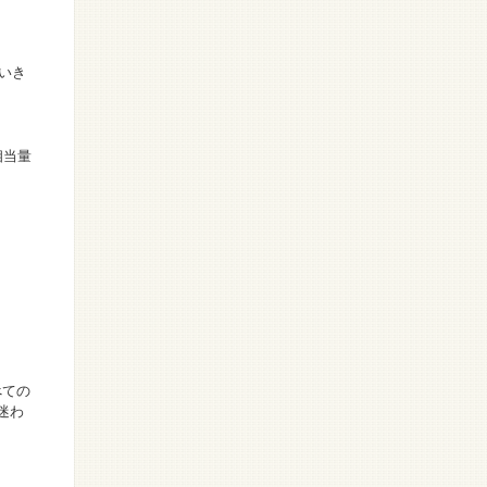
いき
相当量
べての
迷わ