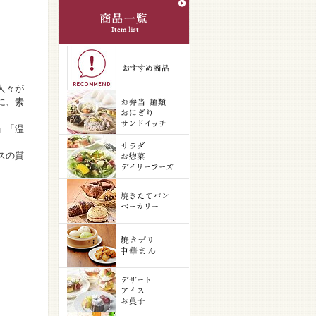
人々が
に、素
」「温
スの質