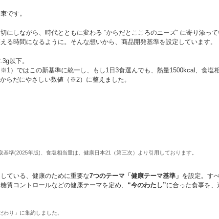
約束です。
切にしながら、時代とともに変わる “からだとこころのニーズ” に寄り添って
整える時間になるように。そんな想いから、商品開発基準を設定しています。
.3g以下。
1）ではこの新基準に統一し、もし1日3食選んでも、熱量1500kcal、食塩
にからだにやさしい数値（※2）に整えました。
基準(2025年版)、食塩相当量は、健康日本21（第三次）より引用しております。
にしている、健康のために重要な
7つのテーマ「健康テーマ基準」
を設定。す
・糖質コントロールなどの健康テーマを定め、
“今のわたし”
に合った食事を、
こだわり」に集約しました。