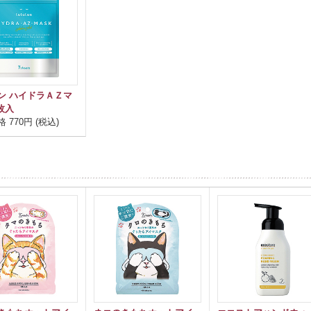
ン ハイドラＡＺマ
枚入
 770円 (税込)