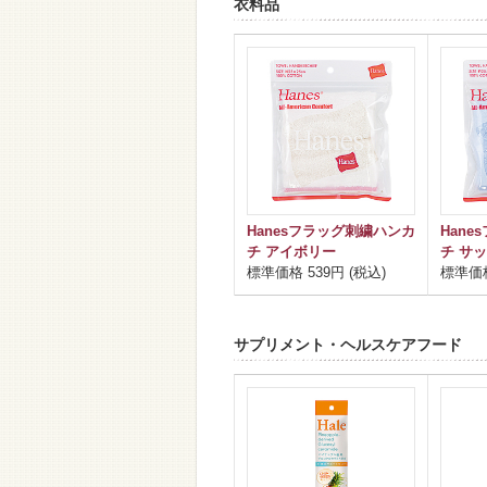
衣料品
Hanesフラッグ刺繍ハンカ
Han
チ アイボリー
チ サ
標準価格 539円 (税込)
標準価格
サプリメント・ヘルスケアフード