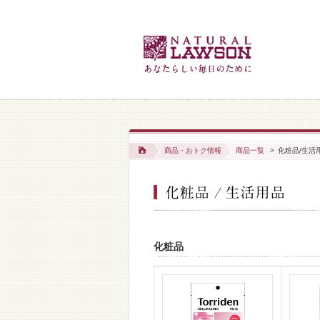
商品・おトク情報
商品一覧
>
化粧品/生活
化粧品