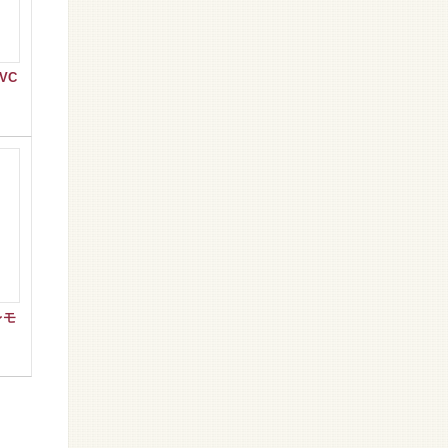
VC
レモ