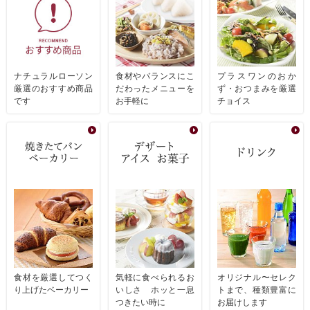
ナチュラルローソン
食材やバランスにこ
プラスワンのおか
厳選のおすすめ商品
だわったメニューを
ず・おつまみを厳選
です
お手軽に
チョイス
食材を厳選してつく
気軽に食べられるお
オリジナル〜セレク
り上げたベーカリー
いしさ ホッと一息
トまで、種類豊富に
つきたい時に
お届けします