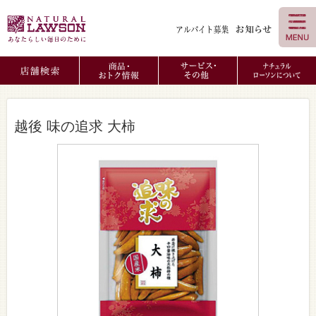
越後 味の追求 大柿