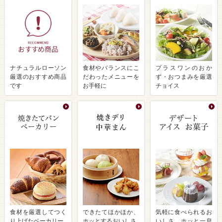
ナチュラルローソン
食材やバランスにこ
プラスワンのおか
厳選のおすすめ商品
だわったメニューを
ず・おつまみを厳選
です
お手軽に
チョイス
食材を厳選してつく
できたてほかほか、
気軽に食べられるお
り上げたベーカリー
ホッとするおいしさ
いしさ ホッと一息