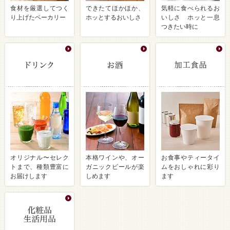
食材を厳選してつく
できたてほかほか、
気軽に食べられるお
り上げたベーカリー
ホッとするおいしさ
いしさ ホッと一息
つきたい時に
オリジナル〜セレク
本格ワインや、オー
お食事やティータイ
トまで、種類豊富に
ガニックビールが楽
ムをおしゃれに彩り
お届けします
しめます
ます