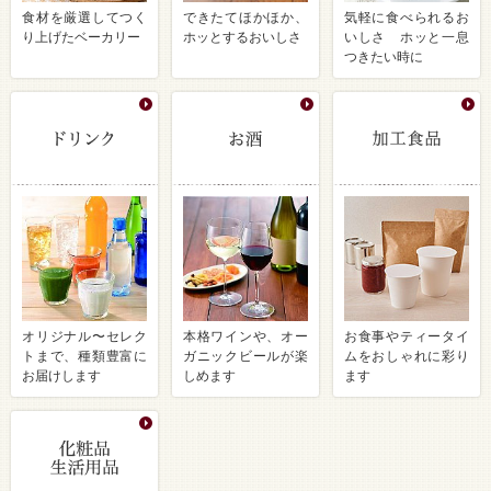
食材を厳選してつく
できたてほかほか、
気軽に食べられるお
り上げたベーカリー
ホッとするおいしさ
いしさ ホッと一息
つきたい時に
オリジナル〜セレク
本格ワインや、オー
お食事やティータイ
トまで、種類豊富に
ガニックビールが楽
ムをおしゃれに彩り
お届けします
しめます
ます