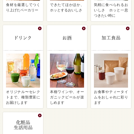
食材を厳選してつく
できたてほかほか、
気軽に食べられるお
り上げたベーカリー
ホッとするおいしさ
いしさ ホッと一息
つきたい時に
オリジナル〜セレク
本格ワインや、オー
お食事やティータイ
トまで、種類豊富に
ガニックビールが楽
ムをおしゃれに彩り
お届けします
しめます
ます