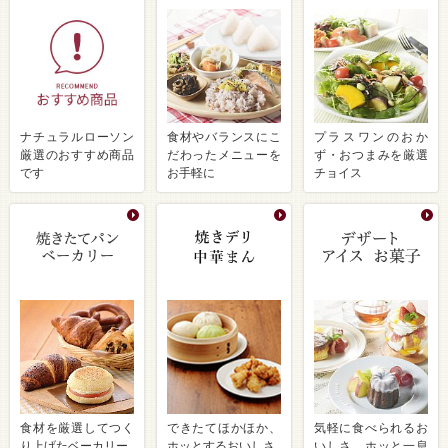
ナチュラルローソン
食材やバランスにこ
プラスワンのおか
厳選のおすすめ商品
だわったメニューを
ず・おつまみを厳選
です
お手軽に
チョイス
食材を厳選してつく
できたてほかほか、
気軽に食べられるお
り上げたベーカリー
ホッとするおいしさ
いしさ ホッと一息