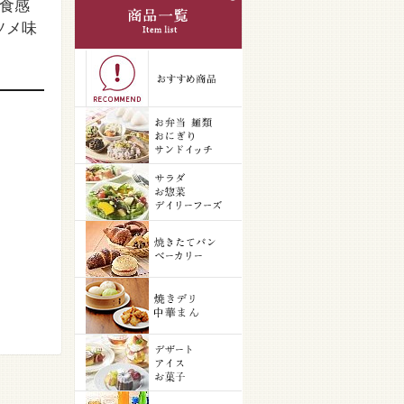
食感
ソメ味