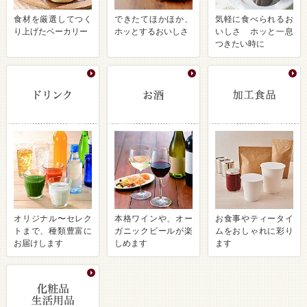
食材を厳選してつく
できたてほかほか、
気軽に食べられるお
り上げたベーカリー
ホッとするおいしさ
いしさ ホッと一息
つきたい時に
オリジナル〜セレク
本格ワインや、オー
お食事やティータイ
トまで、種類豊富に
ガニックビールが楽
ムをおしゃれに彩り
お届けします
しめます
ます