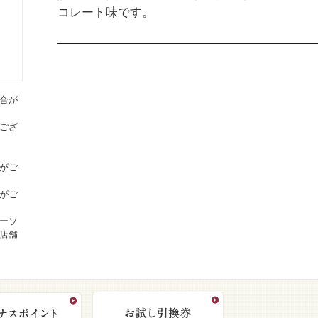
コレート味です。
合が
ござ
がご
がご
ーソ
店舗