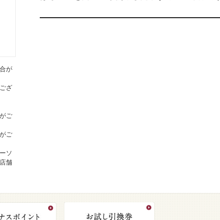
合が
ござ
がご
がご
ーソ
店舗