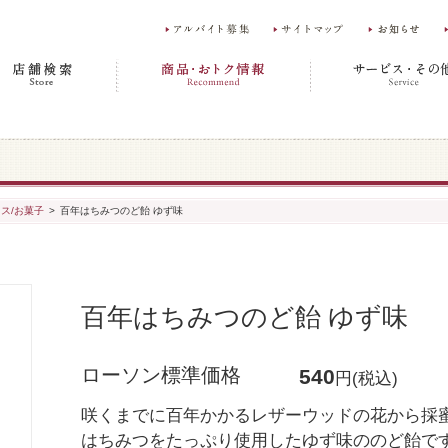
ス/お菓子
>
百年はちみつのど飴 ゆず味
百年はちみつのど飴 ゆず味
ローソン標準価格
540
円(税込)
咲くまでに百年かかるレザーウッドの花から採
はちみつをたっぷり使用したゆず味ののど飴で