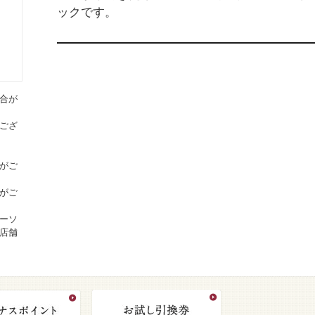
ックです。
合が
ござ
がご
がご
ーソ
店舗