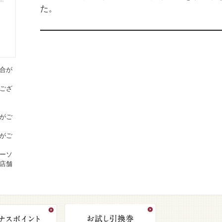
た。
合が
ござ
がご
がご
ーソ
店舗